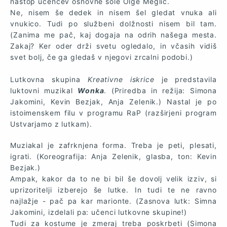
nastop učencev osnovne šole Olge Meglič.
Ne, nisem še dedek in nisem šel gledat vnuka ali
vnukico. Tudi po službeni dolžnosti nisem bil tam.
(Zanima me pač, kaj dogaja na odrih našega mesta.
Zakaj? Ker oder drži svetu ogledalo, in včasih vidiš
svet bolj, če ga gledaš v njegovi zrcalni podobi.)
Lutkovna skupina
Kreativne iskrice
je predstavila
luktovni muzikal
Wonka
. (Priredba in režija: Simona
Jakomini, Kevin Bezjak, Anja Zelenik.) Nastal je po
istoimenskem filu v programu RaP (razširjeni program
Ustvarjamo z lutkam).
Muziakal je zafrknjena forma. Treba je peti, plesati,
igrati. (Koreografija: Anja Zelenik, glasba, ton: Kevin
Bezjak.)
Ampak, kakor da to ne bi bil še dovolj velik izziv, si
uprizoritelji izberejo še lutke. In tudi te ne ravno
najlažje - pač pa kar marionte. (Zasnova lutk: Simna
Jakomini, izdelali pa: učenci lutkovne skupine!)
Tudi za kostume je zmeraj treba poskrbeti (Simona