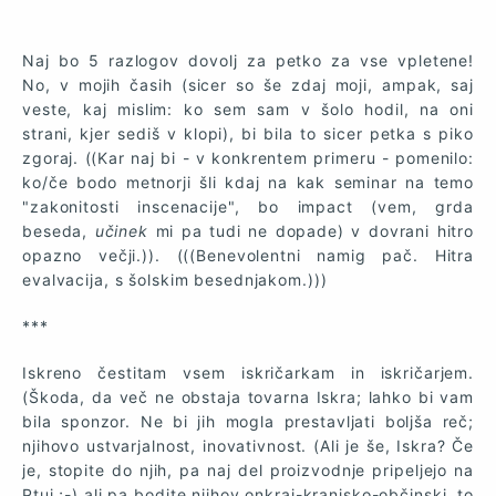
Naj bo 5 razlogov dovolj za petko za vse vpletene!
No, v mojih časih (sicer so še zdaj moji, ampak, saj
veste, kaj mislim: ko sem sam v šolo hodil, na oni
strani, kjer sediš v klopi), bi bila to sicer petka s piko
zgoraj. ((Kar naj bi - v konkrentem primeru - pomenilo:
ko/če bodo metnorji šli kdaj na kak seminar na temo
"zakonitosti inscenacije", bo impact (vem, grda
beseda,
učinek
mi pa tudi ne dopade) v dovrani hitro
opazno večji.)). (((Benevolentni namig pač. Hitra
evalvacija, s šolskim besednjakom.)))
***
Iskreno čestitam vsem iskričarkam in iskričarjem.
(Škoda, da več ne obstaja tovarna Iskra; lahko bi vam
bila sponzor. Ne bi jih mogla prestavljati boljša reč;
njihovo ustvarjalnost, inovativnost. (Ali je še, Iskra? Če
je, stopite do njih, pa naj del proizvodnje pripeljejo na
Ptuj ;-) ali pa bodite njihov onkraj-kranjsko-občinski, to