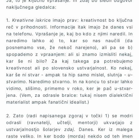
Ja, to je ključno vprašanje. In zdaj bo sledil odgovor
naključnega gledalca:
1.
Kreativne iskric
e imajo prav: kreativnost bo ključna
reč v prihodnosti. Informacije itak imajo že danes vsi
na telefonu. Vprašanje je, kaj bo kdo z njimi naredil. In
naredimo lahko a) to, kar so nas naučili (da
posnemamo vse, že nekoč narejeno), ali pa se b)
spopademo z vpraanjem: ali si znamo izmisliti nekaj,
kar še ni bilo? Za kaj takega pa potrebujemo
kreativnost ali po slovensko ustvarjalnost. Ko nekaj,
kar še ni stvar - ampak ta hip samo mislel, slutnja -
u-
stvarimo
. Naredimo stvarno. In na koncu to stvar lahko
vidimo, slišimo, primemo v roko, ker je pač u-stvar-
jena. (Vem, za odrasle bralce: tukaj nisem dialektični
materialist ampak fanatični idealist.)
2. Zato (radi napisanega zgoraj v točki 1) se modri
odrasli (ravnatelji, učtelji, mentorji) ukvarjajo z
ustvarjalnostjo šolarjev
zdaj
. Danes. Ker iz malega
raste veliko. In ker bodo (morda) nekdo od teh imen