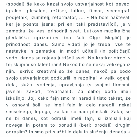
(spodaj) še kako kazal svojo ustvarjalnost kot pevec,
igralec, plesalec, režiser, lutkar, filmar, scenograf,
podjetnik, izumitelj, reformator, .... - Ne bom našteval,
ker je poanta jasna: pri eni taki predstavi(ci), je v
zametku že ves prihodnji svet. Lutkovn-muzikalična
gledališka uprizoritev (na šoli Olge Meglič) je
prihodnost danes. Samo videti jo je treba; vse te
nastavke in zametke. In modri učitelji (in političarji)
vedo: danes se rojeva jutrišnji svet. Na kratko: otroci v
tej skupini so talentirani! Nekoč bo še nekaj velikega iz
njih. Iskrivo kreativni so že danes, nekoč pa bodo
svojo ustvarjalnost podkurili in razpihali v velik ogenj:
dela, služb, vodenja, upravljanja (s svojimi firmami,
javnimi zavodi, tovarnami). Za seboj bodo imeli
izkušnjo: Joj, kako fajn smo mi naredili tisto takrat, že
v osnovni šoli, se imeli fajn in celo naredili nekaj
smiselnega, lepega, za kar so nam ploskali. Zakaj se
ne bi danes, kot odrasli, imeli fajn, si izmislili kaj
novega in potem to ponudili (beri: prodali) drugim
odraslim? In smo pri službi in delu in služenju denarja +