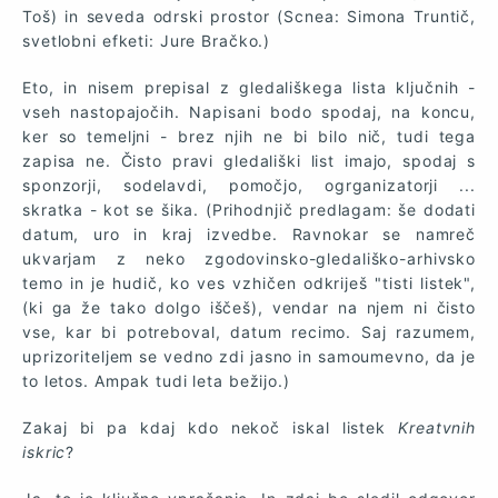
Toš) in seveda odrski prostor (Scnea: Simona Truntič,
svetlobni efketi: Jure Bračko.)
Eto, in nisem prepisal z gledališkega lista ključnih -
vseh nastopajočih. Napisani bodo spodaj, na koncu,
ker so temeljni - brez njih ne bi bilo nič, tudi tega
zapisa ne. Čisto pravi gledališki list imajo, spodaj s
sponzorji, sodelavdi, pomočjo, ogrganizatorji ...
skratka - kot se šika. (Prihodnjič predlagam: še dodati
datum, uro in kraj izvedbe. Ravnokar se namreč
ukvarjam z neko zgodovinsko-gledališko-arhivsko
temo in je hudič, ko ves vzhičen odkriješ "tisti listek",
(ki ga že tako dolgo iščeš), vendar na njem ni čisto
vse, kar bi potreboval, datum recimo. Saj razumem,
uprizoriteljem se vedno zdi jasno in samoumevno, da je
to letos. Ampak tudi leta bežijo.)
Zakaj bi pa kdaj kdo nekoč iskal listek
Kreatvnih
iskric
?