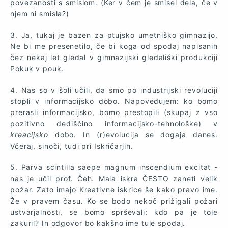
povezanosti s smislom. (Ker v čem je smisel dela, če v
njem ni smisla?)
3. Ja, tukaj je bazen za ptujsko umetniško gimnazijo.
Ne bi me presenetilo, če bi koga od spodaj napisanih
čez nekaj let gledal v gimnazijski gledališki produkciji
Pokuk v pouk.
4. Nas so v šoli učili, da smo po industrijski revoluciji
stopli v informacijsko dobo. Napovedujem: ko bomo
prerasli informacijsko, bomo prestopili (skupaj z vso
pozitivno dediščino informacijsko-tehnološke) v
kreacijsko
dobo. In (r)evolucija se dogaja danes.
Včeraj, sinoči, tudi pri Iskričarjih.
5. Parva scintilla saepe magnum inscendium excitat -
nas je učil prof. Čeh. Mala iskra ČESTO zaneti velik
požar. Zato imajo Kreativne iskrice še kako pravo ime.
Že v pravem času. Ko se bodo nekoč prižigali požari
ustvarjalnosti, se bomo sprševali: kdo pa je tole
zakuril? In odgovor bo kakšno ime tule spodaj.