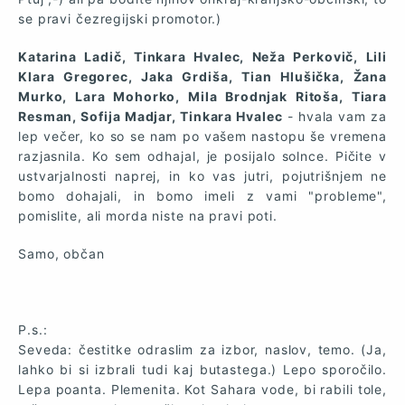
se pravi čezregijski promotor.)
Katarina Ladič, Tinkara Hvalec, Neža Perkovič, Lili
Klara Gregorec, Jaka Grdiša, Tian Hlušička, Žana
Murko, Lara Mohorko, Mila Brodnjak Ritoša, Tiara
Resman, Sofija Madjar, Tinkara Hvalec
- hvala vam za
lep večer, ko so se nam po vašem nastopu še vremena
razjasnila. Ko sem odhajal, je posijalo solnce. Pičite v
ustvarjalnosti naprej, in ko vas jutri, pojutrišnjem ne
bomo dohajali, in bomo imeli z vami "probleme",
pomislite, ali morda niste na pravi poti.
Samo, občan
P.s.:
Seveda: čestitke odraslim za izbor, naslov, temo. (Ja,
lahko bi si izbrali tudi kaj butastega.) Lepo sporočilo.
Lepa poanta. Plemenita. Kot Sahara vode, bi rabili tole,