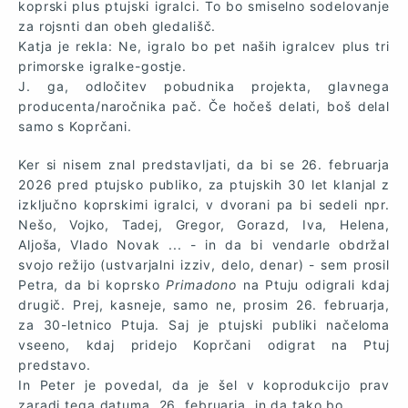
koprski plus ptujski igralci. To bo smiselno sodelovanje
za rojsnti dan obeh gledališč.
Katja je rekla: Ne, igralo bo pet naših igralcev plus tri
primorske igralke-gostje.
J. ga, odločitev pobudnika projekta, glavnega
producenta/naročnika pač. Če hočeš delati, boš delal
samo s Koprčani.
Ker si nisem znal predstavljati, da bi se 26. februarja
2026 pred ptujsko publiko, za ptujskih 30 let klanjal z
izključno koprskimi igralci, v dvorani pa bi sedeli npr.
Nešo, Vojko, Tadej, Gregor, Gorazd, Iva, Helena,
Aljoša, Vlado Novak ... - in da bi vendarle obdržal
svojo režijo (ustvarjalni izziv, delo, denar) - sem prosil
Petra, da bi koprsko
Primadono
na Ptuju odigrali kdaj
drugič. Prej, kasneje, samo ne, prosim 26. februarja,
za 30-letnico Ptuja. Saj je ptujski publiki načeloma
vseeno, kdaj pridejo Koprčani odigrat na Ptuj
predstavo.
In Peter je povedal, da je šel v koprodukcijo prav
zaradi tega datuma, 26. februarja, in da tako bo.