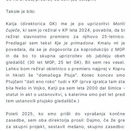
Takole je bilo:
Katja (direktorica GK) me je po uprizoritvi
Moriti
čuječe
, ki sem jo režiral v KP leta 2024, povabila, da bi
režiral slavnostno premiero za njihovo 25-letnico.
Predlagal sem tekst
Kje je primadona
. Kmalu mi je
povedala, da se je dogovorila za koprodukcijo z MGP
in da bo to skupna uprizroitev ob jubileju obeh
gledališč (30 let MGP, 25 let GK). Bil sem res vesel.
Lahko bom režiral obletnico s premiero najprej v Kopru
in hkrati še "domačega Ptuja". Konec koncev smo
Ptujčani "dali eno roko" tudi v KP (prva igralca tam sta
bila Nešo in Vojko, Katji pa sem leta 2000 dal šimlca -
statut in akt o ustanovitvi, s katerima smo pet let pred
tem ustanovili ptujsko gledališče.)
Poleti 2025, ko smo prišli do vprašanja končne
zasedbe, sem oba direktorja prosil: Dajmo, če že gre
za skupni projekt, sestavit mešano, skupno zasedbo: