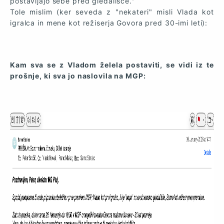
postavljajo sebe pred gledališče."
Tole mislim (ker seveda z "nekateri" misli Vlada kot
igralca in mene kot režiserja Govora pred 30-imi leti):
Kam sva se z Vladom želela postaviti, se vidi iz te
prošnje, ki sva jo naslovila na MGP: