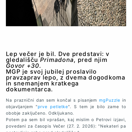
Lep večer je bil. Dve predstavi: v
gledališču
Primadona
, pred njim
Govor +30
.
MGP je svoj jubilej proslavilo
pravzaprav lepo, z dvema dogodkoma
in snemanjem kratkega
dokumentarca.
Na praznični dan sem končal s pisanjem
mgPuzzle
in
objavljanjem "
prve petletke
". S tem je bilo zame to
obobje zaključeno. Odkljukano.
Potem pa sem bil vprašan, kaj mislim o Petrovi izjavi,
povedani za časopis Večer (27. 2. 2026): "Nekateri pa