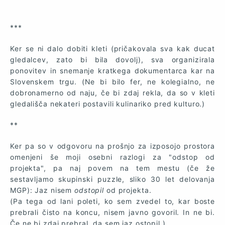
***
Ker se ni dalo dobiti kleti (pričakovala sva kak ducat
gledalcev, zato bi bila dovolj), sva organizirala
ponovitev in snemanje kratkega dokumentarca kar na
Slovenskem trgu. (Ne bi bilo fer, ne kolegialno, ne
dobronamerno od naju, če bi zdaj rekla, da so v kleti
gledališča nekateri postavili kulinariko pred kulturo.)
**
Ker pa so v odgovoru na prošnjo za izposojo prostora
omenjeni še moji osebni razlogi za "odstop od
projekta", pa naj povem na tem mestu (če že
sestavljamo skupinski puzzle, sliko 30 let delovanja
MGP): Jaz nisem
odstopil
od projekta.
(Pa tega od lani poleti, ko sem zvedel to, kar boste
prebrali čisto na koncu, nisem javno govoril. In ne bi.
Če ne bi zdaj prebral, da sem jaz ostopil.)