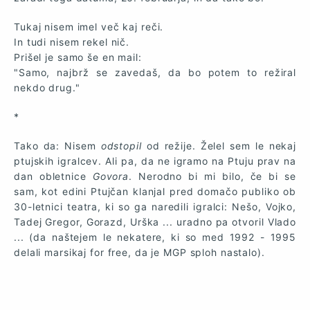
Tukaj nisem imel več kaj reči.
In tudi nisem rekel nič.
Prišel je samo še en mail:
"Samo, najbrž se zavedaš, da bo potem to režiral
nekdo drug."
*
Tako da: Nisem
odstopil
od režije. Želel sem le nekaj
ptujskih igralcev. Ali pa, da ne igramo na Ptuju prav na
dan obletnice
Govora
. Nerodno bi mi bilo, če bi se
sam, kot edini Ptujčan klanjal pred domačo publiko ob
30-letnici teatra, ki so ga naredili igralci: Nešo, Vojko,
Tadej Gregor, Gorazd, Urška ... uradno pa otvoril Vlado
... (da naštejem le nekatere, ki so med 1992 - 1995
delali marsikaj for free, da je MGP sploh nastalo).