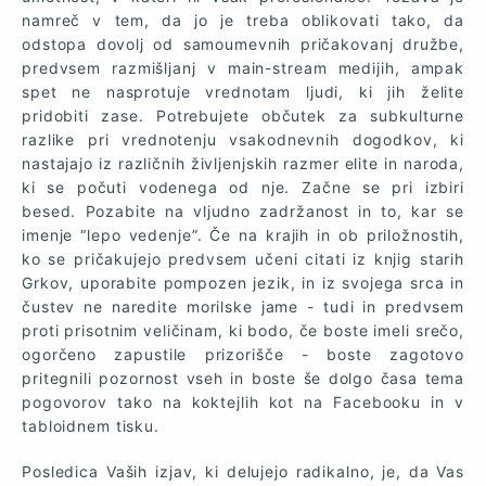
namreč v tem, da jo je treba oblikovati tako, da
odstopa dovolj od samoumevnih pričakovanj družbe,
predvsem razmišljanj v main-stream medijih, ampak
spet ne nasprotuje vrednotam ljudi, ki jih želite
pridobiti zase. Potrebujete občutek za subkulturne
razlike pri vrednotenju vsakodnevnih dogodkov, ki
nastajajo iz različnih življenjskih razmer elite in naroda,
ki se počuti vodenega od nje. Začne se pri izbiri
besed. Pozabite na vljudno zadržanost in to, kar se
imenje “lepo vedenje”. Če na krajih in ob priložnostih,
ko se pričakujejo predvsem učeni citati iz knjig starih
Grkov, uporabite pompozen jezik, in iz svojega srca in
čustev ne naredite morilske jame - tudi in predvsem
proti prisotnim veličinam, ki bodo, če boste imeli srečo,
ogorčeno zapustile prizorišče - boste zagotovo
pritegnili pozornost vseh in boste še dolgo časa tema
pogovorov tako na koktejlih kot na Facebooku in v
tabloidnem tisku.
Posledica Vaših izjav, ki delujejo radikalno, je, da Vas