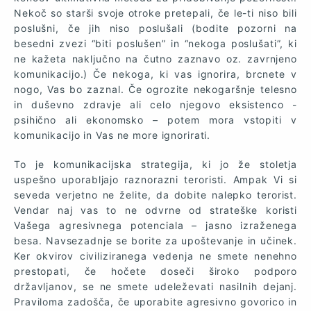
Nekoč so starši svoje otroke pretepali, če le-ti niso bili
poslušni, če jih niso poslušali (bodite pozorni na
besedni zvezi “biti poslušen” in “nekoga poslušati”, ki
ne kažeta naključno na čutno zaznavo oz. zavrnjeno
komunikacijo.) Če nekoga, ki vas ignorira, brcnete v
nogo, Vas bo zaznal. Če ogrozite nekogaršnje telesno
in duševno zdravje ali celo njegovo eksistenco -
psihično ali ekonomsko – potem mora vstopiti v
komunikacijo in Vas ne more ignorirati.
To je komunikacijska strategija, ki jo že stoletja
uspešno uporabljajo raznorazni teroristi. Ampak Vi si
seveda verjetno ne želite, da dobite nalepko terorist.
Vendar naj vas to ne odvrne od strateške koristi
Vašega agresivnega potenciala – jasno izraženega
besa. Navsezadnje se borite za upoštevanje in učinek.
Ker okvirov civiliziranega vedenja ne smete nenehno
prestopati, če hočete doseči široko podporo
državljanov, se ne smete udeleževati nasilnih dejanj.
Praviloma zadošča, če uporabite agresivno govorico in