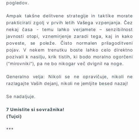
pogledov.
Ampak takšne delitvene strategije in taktike morate
prakticirati zgolj v prvih letih Vašega vzpenjanja. Čez
nekaj časa - temu lahko verjamete – senzibilnost
javnosti otopi, vznemirjenje zaradi tega, kaj in kako
poveste, se poleže. Čisto normalen prilagoditveni
pojav. V nekem trenutku boste lahko celo direktno
pozivali k nasilju, krik tistih, ki bodo moralno ogorčeni
(“mirovniki”), pa ne bo nikogar več dvignil na noge.
Generalno velja: Nikoli se ne opravičuje, nikoli ne
razlagajte Vaših dejanj, nikoli ne jemljite besed nazaj!
Se nadaljuje.
7 Umislite si sovražnika!
(Tujci)
***