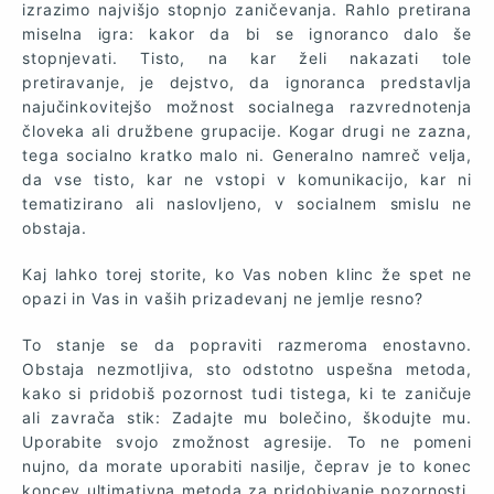
izrazimo najvišjo stopnjo zaničevanja. Rahlo pretirana
miselna igra: kakor da bi se ignoranco dalo še
stopnjevati. Tisto, na kar želi nakazati tole
pretiravanje, je dejstvo, da ignoranca predstavlja
najučinkovitejšo možnost socialnega razvrednotenja
človeka ali družbene grupacije. Kogar drugi ne zazna,
tega socialno kratko malo ni. Generalno namreč velja,
da vse tisto, kar ne vstopi v komunikacijo, kar ni
tematizirano ali naslovljeno, v socialnem smislu ne
obstaja.
Kaj lahko torej storite, ko Vas noben klinc že spet ne
opazi in Vas in vaših prizadevanj ne jemlje resno?
To stanje se da popraviti razmeroma enostavno.
Obstaja nezmotljiva, sto odstotno uspešna metoda,
kako si pridobiš pozornost tudi tistega, ki te zaničuje
ali zavrača stik: Zadajte mu bolečino, škodujte mu.
Uporabite svojo zmožnost agresije. To ne pomeni
nujno, da morate uporabiti nasilje, čeprav je to konec
koncev ultimativna metoda za pridobivanje pozornosti.