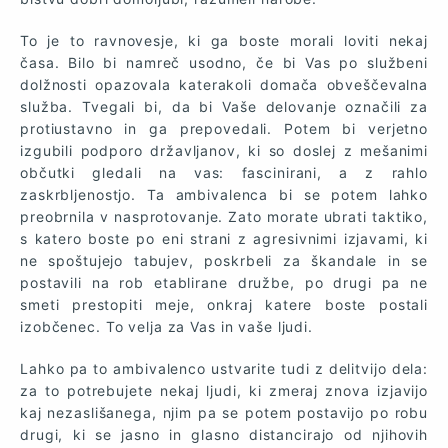
To je to ravnovesje, ki ga boste morali loviti nekaj
časa. Bilo bi namreč usodno, če bi Vas po službeni
dolžnosti opazovala katerakoli domača obveščevalna
služba. Tvegali bi, da bi Vaše delovanje označili za
protiustavno in ga prepovedali. Potem bi verjetno
izgubili podporo državljanov, ki so doslej z mešanimi
občutki gledali na vas: fascinirani, a z rahlo
zaskrbljenostjo. Ta ambivalenca bi se potem lahko
preobrnila v nasprotovanje. Zato morate ubrati taktiko,
s katero boste po eni strani z agresivnimi izjavami, ki
ne spoštujejo tabujev, poskrbeli za škandale in se
postavili na rob etablirane družbe, po drugi pa ne
smeti prestopiti meje, onkraj katere boste postali
izobčenec. To velja za Vas in vaše ljudi.
Lahko pa to ambivalenco ustvarite tudi z delitvijo dela:
za to potrebujete nekaj ljudi, ki zmeraj znova izjavijo
kaj nezaslišanega, njim pa se potem postavijo po robu
drugi, ki se jasno in glasno distancirajo od njihovih