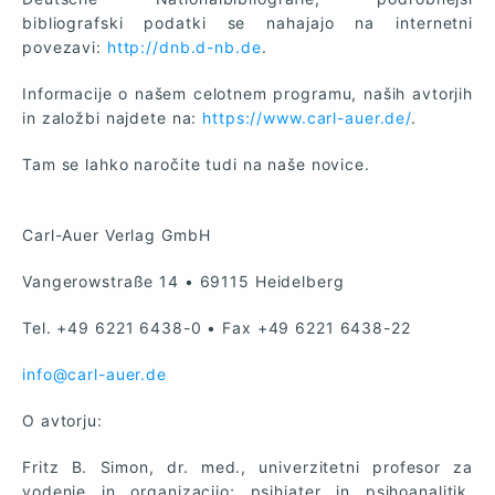
bibliografski podatki se nahajajo na internetni
povezavi:
http://dnb.d-nb.de
.
Informacije o našem celotnem programu, naših avtorjih
in založbi najdete na:
https://www.carl-auer.de/
.
Tam se lahko naročite tudi na naše novice.
Carl-Auer Verlag GmbH
Vangerowstraße 14 • 69115 Heidelberg
Tel. +49 6221 6438-0 • Fax +49 6221 6438-22
info@carl-auer.de
O avtorju:
Fritz B. Simon, dr. med., univerzitetni profesor za
vodenje in organizacijo;
psihiater
in
psihoanalitik
,