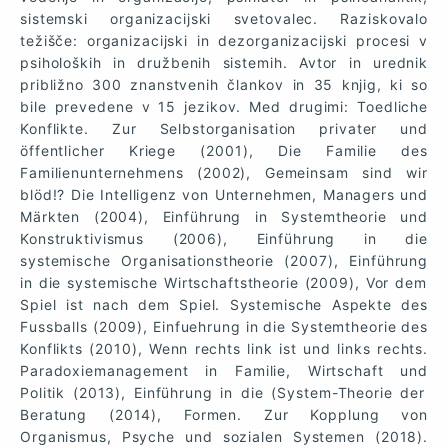
sistemski
organizacijski
svetovalec
.
Raziskovalo
težišče
:
organizacijski
in
dezorganizacijski
procesi
v
psiholoških
in
družbenih
sistemih
.
Avtor
in
urednik
približno
300
znanstvenih
člankov
in 35
knjig
,
ki
so
bile
prevedene
v 15
jezikov. Med drugimi:
Toedliche
Konflikte
.
Zur
Selbstorganisation
privater
und
öffentlicher
Kriege
(2001), Die
Familie
des
Familienunternehmens
(2002),
Gemeinsam
sind
wir
blöd
!? Die
Intelligenz
von
Unternehmen
,
Managers
und
Märkten
(2004),
Einführung
in
Systemtheorie
und
Konstruktivismus
(2006),
Einführung
in die
systemische
Organisationstheorie
(2007),
Einführung
in die
systemische
Wirtschaftstheorie
(2009),
Vor
dem
Spiel
ist
nach
dem
Spiel
.
Systemische Aspekte des
Fussballs
(2009), Einfuehrung in die Systemtheorie des
Konflikts
(2010), Wenn rechts link ist und links rechts
.
Paradoxiemanagement
in
Familie
,
Wirtschaft
und
Politik (2013),
Einführung
in die (
System
-
Theorie
der
Beratung
(2014),
Formen
. Zur Kopplung von
Organismus, Psyche und sozialen Systemen
(2018).