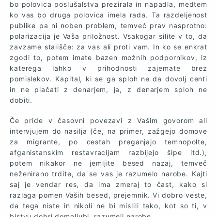
bo polovica poslušalstva prezirala in napadla, medtem
ko vas bo druga polovica imela rada. Ta razdeljenost
publike pa ni noben problem, temveč prav nasprotno:
polarizacija je Vaša priložnost. Vsakogar silite v to, da
zavzame stališče: za vas ali proti vam. In ko se enkrat
zgodi to, potem imate bazen možnih podpornikov, iz
katerega lahko v prihodnosti zajemate brez
pomislekov. Kapital, ki se ga sploh ne da dovolj centi
in ne plačati z denarjem, ja, z denarjem sploh ne
dobiti.
Če pride v časovni povezavi z Vašim govorom ali
intervjujem do nasilja (če, na primer, zažgejo domove
za migrante, po cestah preganjajo temnopolte,
afganistanskim restavracijam razbijejo šipe itd.),
potem nikakor ne jemljite besed nazaj, temveč
neženirano trdite, da se vas je razumelo narobe. Kajti
saj je vendar res, da ima zmeraj to čast, kako si
razlaga pomen Vaših besed, prejemnik. Vi dobro veste,
da tega niste in nikoli ne bi mislili tako, kot so ti, v
bistvu dobri domoljubi, razumeli narobe.