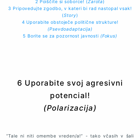
2 Poiščite si soborce! (
Zarota
)
3 Pripovedujte zgodbo, v kateri bi rad nastopal vsak!
(
Story
)
4 Uporabite obstoječe politične strukture!
(Psevdoadaptacija)
5 Borite se za pozornost javnosti
(Fokus)
6 Uporabite svoj agresivni
potencial!
(Polarizacija)
“Tale ni niti omembe vreden/a!” - tako včasih v šali