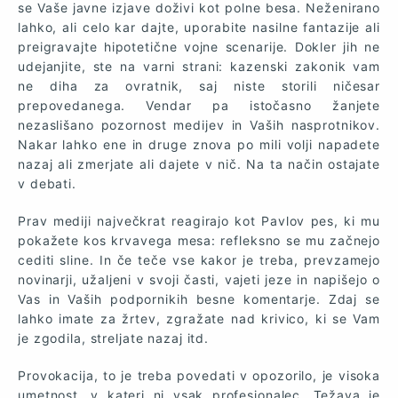
se Vaše javne izjave doživi kot polne besa. Neženirano
lahko, ali celo kar dajte, uporabite nasilne fantazije ali
preigravajte hipotetične vojne scenarije. Dokler jih ne
udejanjite, ste na varni strani: kazenski zakonik vam
ne diha za ovratnik, saj niste storili ničesar
prepovedanega. Vendar pa istočasno žanjete
nezaslišano pozornost medijev in Vaših nasprotnikov.
Nakar lahko ene in druge znova po mili volji napadete
nazaj ali zmerjate ali dajete v nič. Na ta način ostajate
v debati.
Prav mediji največkrat reagirajo kot Pavlov pes, ki mu
pokažete kos krvavega mesa: refleksno se mu začnejo
cediti sline. In če teče vse kakor je treba, prevzamejo
novinarji, užaljeni v svoji časti, vajeti jeze in napišejo o
Vas in Vaših podpornikih besne komentarje. Zdaj se
lahko imate za žrtev, zgražate nad krivico, ki se Vam
je zgodila, streljate nazaj itd.
Provokacija, to je treba povedati v opozorilo, je visoka
umetnost, v kateri ni vsak profesionalec. Težava je