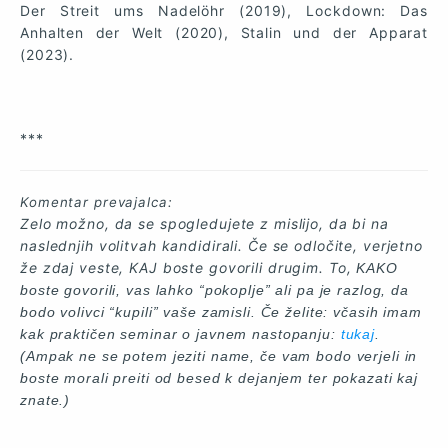
Der
Streit
ums
Nadelöhr
(2019), Lockdown:
Das
Anhalten
der
Welt
(2020), Stalin
und
der
Apparat
(2023).
***
Komentar prevajalca:
Z
elo možno, da
se spogledujete z mislijo, da bi na
naslednjih volitvah
kandidirali.
Če se odločite, verjetno
že zdaj veste,
KAJ boste govorili drugim. To,
KAKO
boste govorili
,
vas
lahko “pokoplje” al
i
pa
je razlog, da
bodo volivci
“kupili” vaš
e zamisli
.
Če želite: včasih imam
kak p
raktičen
seminar o javnem nastopanju:
tukaj
.
(
Ampak
ne se potem jeziti name, če vam bodo verjeli in
boste mora
li
preiti od besed k dejanjem
ter pokazati kaj
znate
.
)