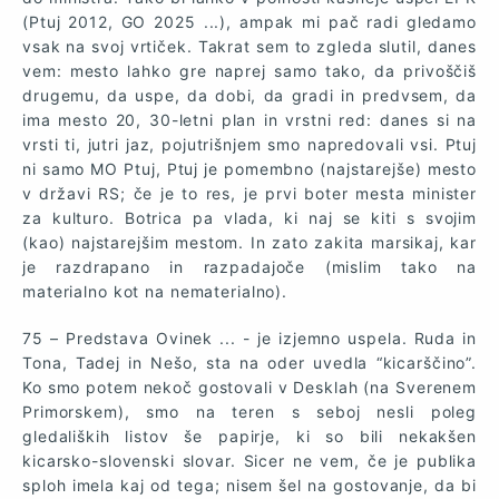
(Ptuj 2012, GO 2025 ...), ampak mi pač radi gledamo
vsak na svoj vrtiček. Takrat sem to zgleda slutil, danes
vem: mesto lahko gre naprej samo tako, da privoščiš
drugemu, da uspe, da dobi, da gradi in predvsem, da
ima mesto 20, 30-letni plan in vrstni red: danes si na
vrsti ti, jutri jaz, pojutrišnjem smo napredovali vsi. Ptuj
ni samo MO Ptuj, Ptuj je pomembno (najstarejše) mesto
v državi RS; če je to res, je prvi boter mesta minister
za kulturo. Botrica pa vlada, ki naj se kiti s svojim
(kao) najstarejšim mestom. In zato zakita marsikaj, kar
je razdrapano in razpadajoče (mislim tako na
materialno kot na nematerialno).
75 – Predstava Ovinek ... - je izjemno uspela. Ruda in
Tona, Tadej in Nešo, sta na oder uvedla “kicarščino”.
Ko smo potem nekoč gostovali v Desklah (na Sverenem
Primorskem), smo na teren s seboj nesli poleg
gledaliških listov še papirje, ki so bili nekakšen
kicarsko-slovenski slovar. Sicer ne vem, če je publika
sploh imela kaj od tega; nisem šel na gostovanje, da bi