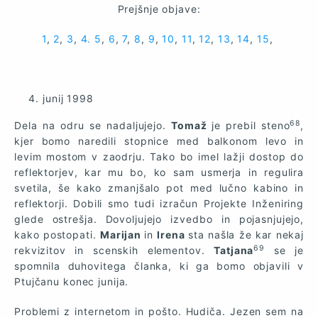
Prejšnje objave:
1
,
2
,
3
,
4.
5
,
6
,
7
,
8
,
9
,
10
,
11
,
12
,
13
,
14
,
15
,
junij 1998
68
Dela na odru se nadaljujejo.
Tomaž
je prebil steno
,
kjer bomo naredili stopnice med balkonom levo in
levim mostom v zaodrju. Tako bo imel lažji dostop do
reflektorjev, kar mu bo, ko sam usmerja in regulira
svetila, še kako zmanjšalo pot med lučno kabino in
reflektorji. Dobili smo tudi izračun Projekte Inženiring
glede ostrešja. Dovoljujejo izvedbo in pojasnjujejo,
kako postopati.
Marijan
in
Irena
sta našla že kar nekaj
69
rekvizitov in scenskih elementov.
Tatjana
se je
spomnila duhovitega članka, ki ga bomo objavili v
Ptujčanu konec junija.
Problemi z internetom in pošto. Hudiča. Jezen sem na