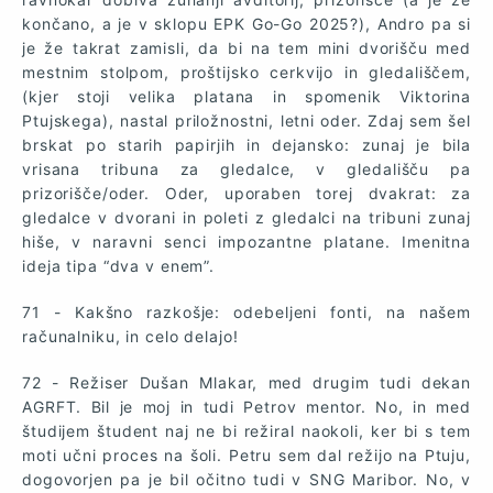
končano, a je v sklopu EPK Go-Go 2025?), Andro pa si
je že takrat zamisli, da bi na tem mini dvorišču med
mestnim stolpom, proštijsko cerkvijo in gledališčem,
(kjer stoji velika platana in spomenik Viktorina
Ptujskega), nastal priložnostni, letni oder. Zdaj sem šel
brskat po starih papirjih in dejansko: zunaj je bila
vrisana tribuna za gledalce, v gledališču pa
prizorišče/oder. Oder, uporaben torej dvakrat: za
gledalce v dvorani in poleti z gledalci na tribuni zunaj
hiše, v naravni senci impozantne platane. Imenitna
ideja tipa “dva v enem”.
71 - Kakšno razkošje: odebeljeni fonti, na našem
računalniku, in celo delajo!
72 - Režiser Dušan Mlakar, med drugim tudi dekan
AGRFT. Bil je moj in tudi Petrov mentor. No, in med
študijem študent naj ne bi režiral naokoli, ker bi s tem
moti učni proces na šoli. Petru sem dal režijo na Ptuju,
dogovorjen pa je bil očitno tudi v SNG Maribor. No, v