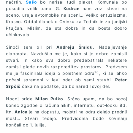
načrtih.
Sašo
bo narisal tudi plakat, Komunala bo
posodila velik pano. G.
Kodran
nam vozi stvari na
sceno, ureja avtomobile na sceni… Veliko entuziazma.
Krasno. Oddal članek o Ovinku za Tednik in za junijski
Ptujčan. Mislim, da sta dobra in da bosta dobro
učinkovala.
Sinoči sem bil pri
Andreju Šmidu
. Nadaljevanje
elaborata. Navdušilo me je, kako si je dobro zamislil
stvari. In kako sva dobro predebatirala nekatere
zamisli glede novih razporeditev prostorov. Predvsem
70
me je fascinirala ideja o poletnem odru
, ki se lahko
počasi spremeni v levi oder ob sami stavbi.
Peter
Srpčič
čaka na podatke, da bo naredil svoj del.
Nocoj pride
Milan Pulko
. Srčno upam, da bo nocoj
konec zgodbe o računalnikih, internetu, out-looku itd.
itn.
Anica
je na dopustu, mojstri na odru delajo prednji
most… Stvari tečejo. Predvidoma bodo kovinarji
končali do 1. julija.