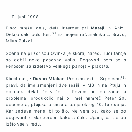
junij
1998
Fino: mreža dela, dela internet pri
Mateji
in Anici.
71
Delajo celo bold fonti
na mojem računalniku … Bravo,
Milan Pulko!
Scena na prizorišču Ovinka je skoraj nared. Tudi fantje
so dobili neko posebno voljo. Dogovoril sem se s
Fenosom za izdelavo velikega panoja – plakata.
72
Klical me je
Dušan Mlakar
. Problem vidi s Srpčičem
:
pravi, da ima zmenjeni dve režiji, v MB in na Ptuju in
da mora delati še v šoli … Povem mu, da zame ni
problema: produkcijo naj bi imel namreč Peter 20.
decembra, ptujska premiera pa je okrog 10. februarja.
Kar zadeva mene, bi to šlo. Ne vem pa, kako se bo
dogovoril z Mariborom, kako s šolo. Upam, da se bo
izšlo vse v redu.