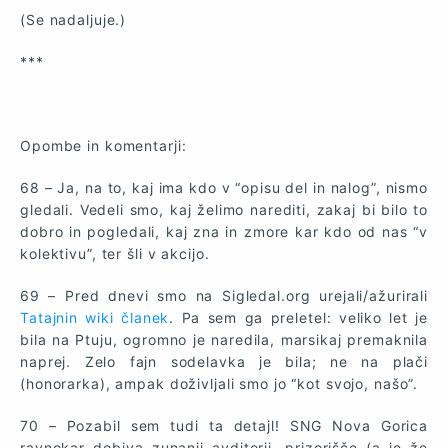
(Se nadaljuje.)
***
Opombe in komentarji:
68 – Ja, na to, kaj ima kdo v “opisu del in nalog”, nismo
gledali. Vedeli smo, kaj želimo narediti, zakaj bi bilo to
dobro in pogledali, kaj zna in zmore kar kdo od nas “v
kolektivu”, ter šli v akcijo.
69 – Pred dnevi smo na Sigledal.org urejali/ažurirali
Tatajnin wiki članek
. Pa sem ga preletel: veliko let je
bila na Ptuju, ogromno je naredila, marsikaj premaknila
naprej. Zelo fajn sodelavka je bila; ne na plači
(honorarka), ampak doživljali smo jo “kot svojo, našo”.
70 – Pozabil sem tudi ta detajl! SNG Nova Gorica
ravnokar dobiva zunanji avditorij, prizorišče (a je že