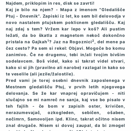
Najdem, priklopim in res, disk se zavrti!
Kaj je bilo na njem? - Mapa z imenom "Gledališče
Ptuj - Dnevnik". Zapiski iz let, ko sem bil delovodja v
novo nastalem ptujskem poklicnem gledališču. Kaj
naj zdaj s tem? Vržem kar lepo v koš? Ali pustim
ležati, da bo škatla z magnetom nekoč dokončno
1
2
pristala na Gajkah
? Jaz na Rogoznici
, del mene pa
čez cesto? Pa sem si rekel: Objavi. Mogoče bo komu
zanimivo. Če ne drugemu, tebi in/ali tvojim bivšim
sodelavcem. Boš videl, kako si takrat videl stvari,
kako si si jih (pravilno ali narobe) razlagal in kako so
te veselile (ali jezile/žalostile).
Pred vami je torej osebni dnevnik zaposlenega v
Mestnem gledališču Ptuj, v prvih letih njegovega
delovanja. Se že kar vnaprej opravičujem - niti
slučajno se mi namreč ne sanja, kaj vse bo pisalo v
teh fajlih - če bom v zapisih oster, krivičen,
nerazumevajač, ozkogleden, sebičen, ošaben,
nečimrn, Samovoljen ipd. Klinc, takrat očitno nisem
znal drugače. Nisem si dovoj zaupal, da bi zmogel