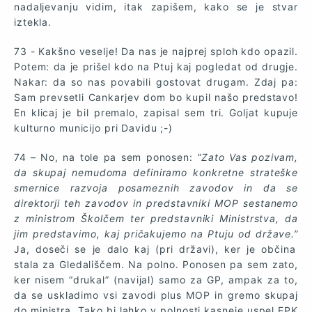
nadaljevanju vidim, itak zapišem, kako se je stvar
iztekla.
73 - Kakšno veselje! Da nas je najprej sploh kdo opazil.
Potem: da je prišel kdo na Ptuj kaj pogledat od drugje.
Nakar: da so nas povabili gostovat drugam. Zdaj pa:
Sam prevsetli Cankarjev dom bo kupil našo predstavo!
En klicaj je bil premalo, zapisal sem tri. Goljat kupuje
kulturno municijo pri Davidu ;-)
74 – No, na tole pa sem ponosen:
“Zato Vas pozivam,
da skupaj nemudoma definiramo konkretne strateške
smernice razvoja posameznih zavodov in da se
direktorji teh zavodov in predstavniki MOP sestanemo
z ministrom Školčem ter predstavniki Ministrstva, da
jim predstavimo, kaj pričakujemo na Ptuju od države.”
Ja, doseči se je dalo kaj (pri državi), ker je občina
stala za Gledališčem. Na polno. Ponosen pa sem zato,
ker nisem “drukal” (navijal) samo za GP, ampak za to,
da se uskladimo vsi zavodi plus MOP in gremo skupaj
do ministra. Tako bi lahko v polnosti kasneje uspel EPK