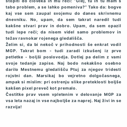
stopiti do človeka in mu reči: “Glej, tu in tu mam s
tabo problem, a se lahko pomeniva?” Tako da: bogve
kaj vse sem zaupal svojemu do danes skrivnemu
dnevniku. No, upam, da sem takrat naredil tudi
kakšne stvari prav in dobro. Upam, da sem opazil
tudi lepe reči; da nisem videl samo problemov in
težav ravnokar rojenega gledališča.
Želim si, da bi nekoč v prihodnosti še enkrat vodil
MGP. Takrat bom - tudi zaradi izkušenj iz prve
petletke - boljši poslovodja. Dotlej pa delim z vami
svoje tedanje zapise. Naj bodo nekakšno osebno
darilo Mestnemu gledališču Ptuj za njegov tridesti
rojstni dan. Marsikaj bo vejretno dolgočasnega,
ampak si mislim: pri ostrenju slike preteklosti boljše
kakšen pixel preveč kot premalo.
Čestitke prav vsem vpletenim v delovanje MGP za
vsa leta nazaj in vse najboljše za naprej. Naj živi in se
razvija!