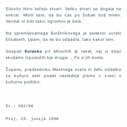
Silovito hitro tečejo stvari. Veliko stvari se dogaja na
enkrat. Mislil sem, da bo čas po Sobah bolj miren.
Vendar ni bilo tako; ogromno je dela.
Na spremljevalnega Borštnikovega je selektor uvrstil
Elizabeth. Upam, da ne bo odpadla, tako kakor lani.
Gospod
Kolenko
pri Minoritih je rekel, naj si klopi
skušamo izposoditi kje drugje … Pa si jih bomo.
Županu, predsedniku Mestnega sveta in šefu oddelka
za kulturo sem poslal naslednje pismo v zvezi s
kulturno politiko:
Št.: 202/98
Ptuj, 23. junija 1998