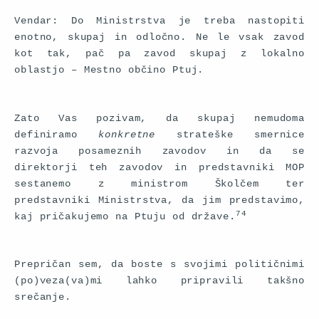
Vendar: Do Ministrstva je treba nastopiti
enotno, skupaj in odločno. Ne le vsak zavod
kot tak, pač pa zavod skupaj z lokalno
oblastjo – Mestno občino Ptuj.
Zato Vas pozivam, da skupaj nemudoma
definiramo
konkretne
strateške smernice
razvoja posameznih zavodov in da se
direktorji teh zavodov in predstavniki MOP
sestanemo z ministrom Školčem ter
predstavniki Ministrstva, da jim predstavimo,
74
kaj pričakujemo na Ptuju od države.
Prepričan sem, da boste s svojimi političnimi
(po)veza(va)mi lahko pripravili takšno
srečanje.