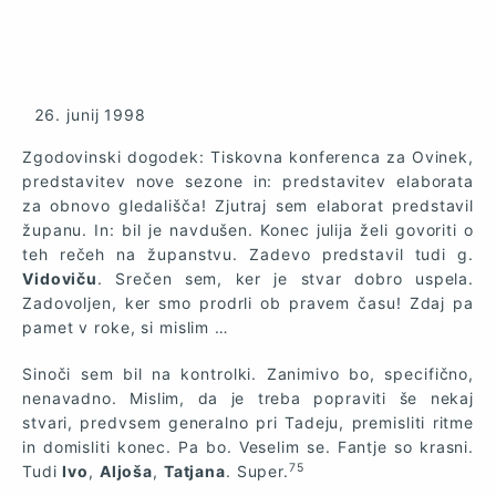
junij 1998
Zgodovinski dogodek: Tiskovna konferenca za Ovinek,
predstavitev nove sezone in: predstavitev elaborata
za obnovo gledališča! Zjutraj sem elaborat predstavil
županu. In: bil je navdušen. Konec julija želi govoriti o
teh rečeh na županstvu. Zadevo predstavil tudi g.
Vidoviču
. Srečen sem, ker je stvar dobro uspela.
Zadovoljen, ker smo prodrli ob pravem času! Zdaj pa
pamet v roke, si mislim …
Sinoči sem bil na kontrolki. Zanimivo bo, specifično,
nenavadno. Mislim, da je treba popraviti še nekaj
stvari, predvsem generalno pri Tadeju, premisliti ritme
in domisliti konec. Pa bo. Veselim se. Fantje so krasni.
75
Tudi
Ivo
,
Aljoša
,
Tatjana
. Super.