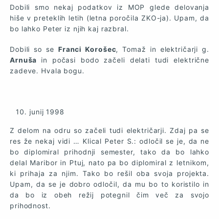
Dobili smo nekaj podatkov iz MOP glede delovanja
hiše v preteklih letih (letna poročila ZKO-ja). Upam, da
bo lahko Peter iz njih kaj razbral.
Dobili so se
Franci Korošec
, Tomaž in električarji g.
Arnuša
in počasi bodo začeli delati tudi električne
zadeve. Hvala bogu.
junij
1998
Z delom na odru so začeli tudi električarji. Zdaj pa se
res že nekaj vidi … Klical Peter S.: odločil se je, da ne
bo diplomiral prihodnji semester, tako da bo lahko
delal Maribor in Ptuj, nato pa bo diplomiral z letnikom,
ki prihaja za njim. Tako bo rešil oba svoja projekta.
Upam, da se je dobro odločil, da mu bo to koristilo in
da bo iz obeh režij potegnil čim več za svojo
prihodnost.