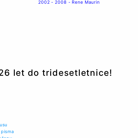
2002 - 2008 - Rene Maurin
 26 let do tridesetletnice!
busu
 pisma