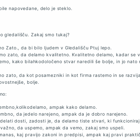
bile napovedane, delo je steklo.
o gledališču. Zakaj smo tukaj?
o Zato., da bi bilo ljudem v Gledališču Ptuj lepo.
mo zato, da delamo kvalitetno. Kvalitetno delamo, kadar se
emo, kako bilahkodoločeno stvar naredili še bolje, in jo nato
o zato, da kot posamezniki in kot firma rastemo in se razvij
vostnejše, bolje.
čno:
embno,kolikodelamo, ampak kako delamo.
mbno, da jedelo narejeno, ampak da je dobro narejeno.
delati dosti, zadosti je, da delamo tiste stvari, ki funkcioniraj
kovažno, da uspemo, ampak da vemo, zakaj smo uspeli.
anas, kaj pravijo zakoni in predpisi, ampak kaj pravi praktič