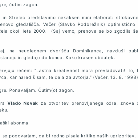
re, čutim zagon.
č in Strelec predstavimo nekakšen mini elaborat: strokovn
enovo gledališča. Večer (Slavko Podbrežnik) optimistično 
čela okoli leta 2000. (Saj vemo, prenova se bo zgodila š
aj, na neuglednem dvorišču Dominikanca, navduši publ
ostanejo in gledajo do konca. Kako krasen občutek.
rvjuju rečem: “Lastna kreativnost mora prevladovati! To, 
ca, kar narediš sam, te dela za avtorja.” (Večer, 13. 8. 1998
re. Ponavaljam. Čutim(o) zagon.
bra
Vlado Novak
za otvoritev prenovljenega odra, znova 
eku.
jaški abonma.
n
se pogovarjam, da bi redno pisala kritike naših uprizoritev.