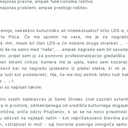
majonas pravne, ampak funkcionalne rešitve.
ajonas problemi, ampak predlogi rešitev.
emija, nekakšno kulturniško ali intelekstualno? krilo LDS-a, m
ata Ptica. Če me spomin ne vara, me je za nagrado
ni
. Hm, nisem bil član LDS-a (in nobene druge stranke) ... 
lilo še ne samo med “naše”, ... ampak nagrade sem bil seveda 
no: prejel sem jo za ponovno profesionalizacijo gledališča.
hen lokalni cirkus: kamera me je ujela, kako sem kozare
stavil kar na nagrado (plakesto iz pleksi stekla, ki mi je 
ila tudi kot podstavek). Hja, če me moj dežnik lahko tudi ba
... ;-)
vi so napisali takole:
upino svojih sodelavcev je Samo Strelec znal zaznati avten
a in prostora, odmaknjenega od središča kulturnega dogajanj
ntična, priča odziv Ptujčanov, k so se na novo prisotnost
 odzvali na najlepši način - kot nepričakovano številna pub
m, vztrajnost in moč - saj tovrstne podvige omogoča sam