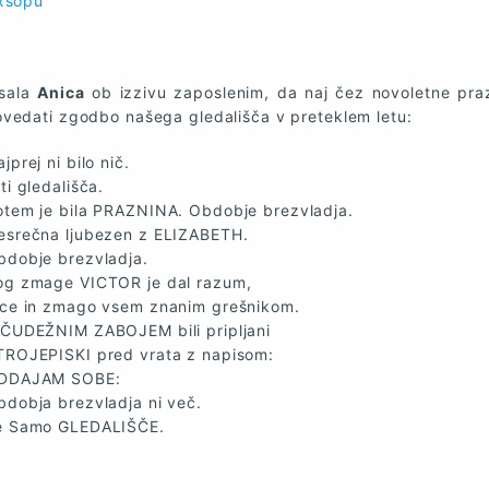
exšopu
isala
Anica
ob izzivu zaposlenim, da naj čez novoletne pra
vedati zgodbo našega gledališča v preteklem letu:
jprej ni bilo nič.
ti gledališča.
otem je bila PRAZNINA. Obdobje brezvladja.
esrečna ljubezen z ELIZABETH.
bdobje brezvladja.
og zmage VICTOR je dal razum,
rce in zmago vsem znanim grešnikom.
 ČUDEŽNIM ZABOJEM bili pripljani
TROJEPISKI pred vrata z napisom:
DDAJAM SOBE:
bdobja brezvladja ni več.
e Samo GLEDALIŠČE.