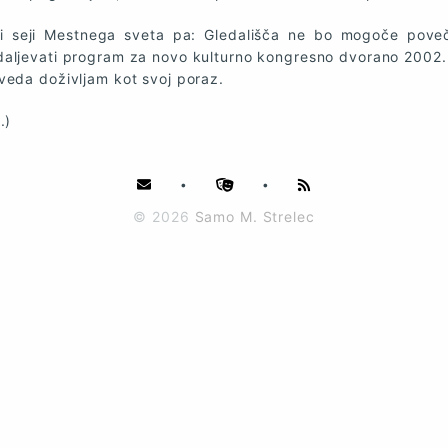
i seji Mestnega sveta pa: Gledališča ne bo mogoče poveč
aljevati program za novo kulturno kongresno dvorano 2002.
veda doživljam kot svoj poraz.
.)
•
•
© 2026
Samo M. Strelec