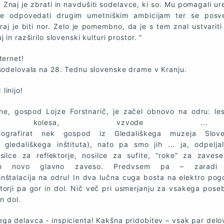
Znaj je zbrati in navdušiti sodelavce, ki so. Mu pomagali ure
je odpovedati drugim umetniškim ambicijam ter se posve
raj je biti nor. Zelo je pomembno, da je s tem znal ustvariti 
 in razširilo slovenski kulturi prostor. “
ternet!
 sodelovala na 28. Tednu slovenske drame v Kranju.
linijo!
ne, gospod Lojze Forstnarič, je začel obnovo na odru: le
na kolesa, vzvode .
otografirat nek gospod iz Gledališkega muzeja Slove
 gledališkega inštituta), nato pa smo jih ... ja, odpelja
silce za reflektorje, nosilce za sufite, “roke” za zavese
in novo glavno zaveso. Predvsem pa – zaradi 
inštalacija na odru! In dva lučna cuga bosta na elektro pogo
torji pa gor in dol. Nič več pri usmerjanju za vsakega poseb
in dol.
ga delavca - inspicienta! Kakšna pridobitev – vsak par delov