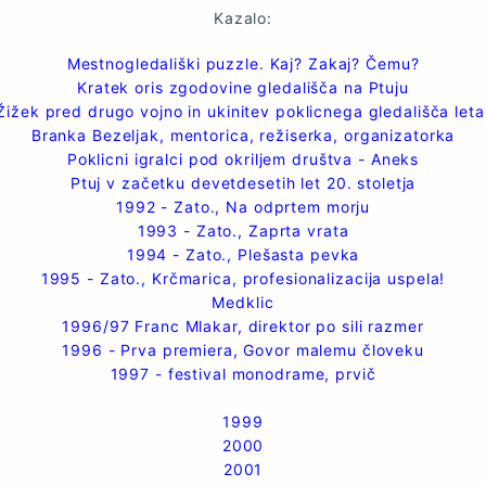
Kazalo:
Mestnogledališki puzzle. Kaj? Zakaj? Čemu?
Kratek oris zgodovine gledališča na Ptuju
Žižek pred drugo vojno in ukinitev poklicnega gledališča let
Branka Bezeljak, mentorica, režiserka, organizatorka
Poklicni igralci pod okriljem društva - Aneks
Ptuj v začetku devetdesetih let 20. stoletja
1992 - Zato., Na odprtem morju
1993 - Zato., Zaprta vrata
1994 - Zato., Plešasta pevka
1995 - Zato., Krčmarica, profesionalizacija uspela!
Medklic
1996/97 Franc Mlakar, direktor po sili razmer
1996 - Prva premiera, Govor malemu človeku
1997 - festival monodrame, prvič
1999
2000
2001