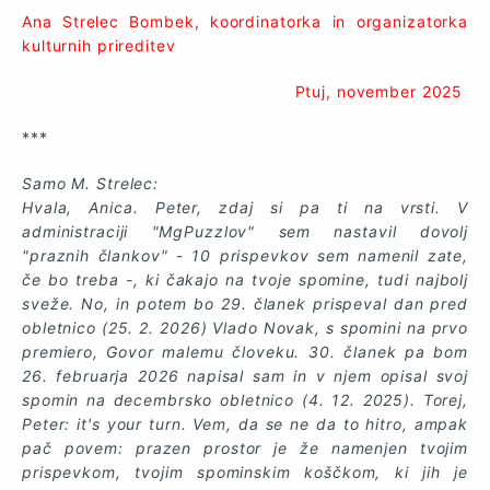
Ana Strelec Bombek, koordinatorka in organizatorka
kulturnih prireditev
Ptuj, november 2025
***
Samo M. Strelec:
Hvala, Anica. Peter, zdaj si pa ti na vrsti. V
administraciji "MgPuzzlov" sem nastavil dovolj
"praznih člankov" - 10 prispevkov sem namenil zate,
če bo treba -, ki čakajo na tvoje spomine, tudi najbolj
sveže. No, in potem bo 29. članek prispeval dan pred
obletnico (25. 2. 2026) Vlado Novak, s spomini na prvo
premiero, Govor malemu človeku. 30. članek pa bom
26. februarja 2026 napisal sam in v njem opisal svoj
spomin na decembrsko obletnico (4. 12. 2025). Torej,
Peter: it's your turn. Vem, da se ne da to hitro, ampak
pač povem: prazen prostor je že namenjen tvojim
prispevkom, tvojim spominskim koščkom, ki jih je