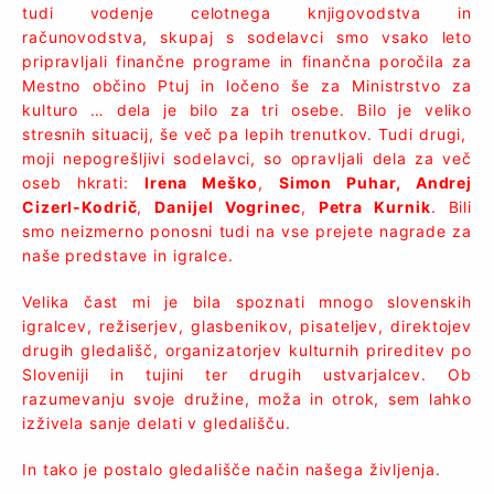
tudi vodenje celotnega knjigovodstva in
računovodstva, skupaj s sodelavci smo vsako leto
pripravljali finančne programe in finančna poročila za
Mestno občino Ptuj in ločeno še za Ministrstvo za
kulturo … dela je bilo za tri osebe. Bilo je veliko
stresnih situacij, še več pa lepih trenutkov. Tudi drugi,
moji nepogrešljivi sodelavci, so opravljali dela za več
oseb hkrati:
Irena Meško
,
Simon Puhar, Andrej
Cizerl-Kodrič
,
Danijel Vogrinec
,
Petra Kurnik
. Bili
smo neizmerno ponosni tudi na vse prejete nagrade za
naše predstave in igralce.
Velika čast mi je bila spoznati mnogo slovenskih
igralcev, režiserjev, glasbenikov, pisateljev, direktojev
drugih gledališč, organizatorjev kulturnih prireditev po
Sloveniji in tujini ter drugih ustvarjalcev. Ob
razumevanju svoje družine, moža in otrok, sem lahko
izživela sanje delati v gledališču.
In tako je postalo gledališče način našega življenja.