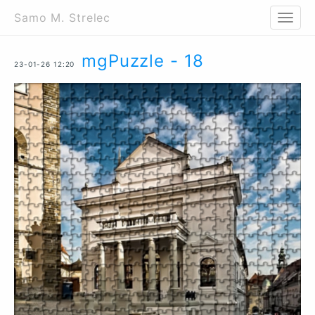
Samo M. Strelec
Toggl
naviga
mgPuzzle - 18
23-01-26 12:20