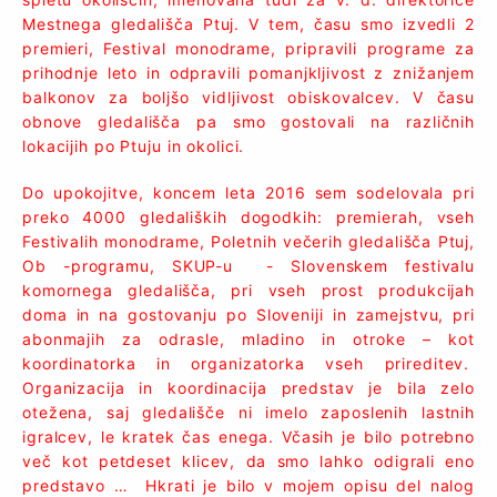
Mestnega gledališča Ptuj. V tem, času smo izvedli 2
premieri, Festival monodrame, pripravili programe za
prihodnje leto in odpravili pomanjkljivost z znižanjem
balkonov za boljšo vidljivost obiskovalcev. V času
obnove gledališča pa smo gostovali na različnih
lokacijih po Ptuju in okolici.
Do upokojitve, koncem leta 2016 sem sodelovala pri
preko 4000 gledaliških dogodkih: premierah, vseh
Festivalih monodrame, Poletnih večerih gledališča Ptuj,
Ob -programu, SKUP-u - Slovenskem festivalu
komornega gledališča, pri vseh prost produkcijah
doma in na gostovanju po Sloveniji in zamejstvu, pri
abonmajih za odrasle, mladino in otroke – kot
koordinatorka in organizatorka vseh prireditev.
Organizacija in koordinacija predstav je bila zelo
otežena, saj gledališče ni imelo zaposlenih lastnih
igralcev, le kratek čas enega. Včasih je bilo potrebno
več kot petdeset klicev, da smo lahko odigrali eno
predstavo … Hkrati je bilo v mojem opisu del nalog