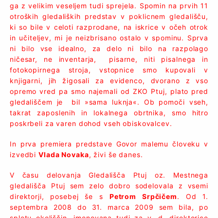
ga z velikim veseljem tudi sprejela. Spomin na prvih 11
otroških gledaliških predstav v poklicnem gledališču,
ki so bile v celoti razprodane, na iskrice v očeh otrok
in učiteljev, mi je neizbrisano ostalo v spominu. Sprva
ni bilo vse idealno, za delo ni bilo na razpolago
ničesar, ne inventarja, pisarne, niti pisalnega in
fotokopirnega stroja, vstopnice smo kupovali v
knjigarni, jih žigosali za evidenco, dvorano z vso
opremo vred pa smo najemali od ZKO Ptuj, plato pred
gledališčem je bil »sama luknja«. Ob pomoči vseh,
takrat zaposlenih in lokalnega obrtnika, smo hitro
poskrbeli za varen dohod vseh obiskovalcev.
In prva premiera predstave Govor malemu človeku v
izvedbi
Vlada Novaka
, živi še danes.
V času delovanja Gledališča Ptuj oz. Mestnega
gledališča Ptuj sem zelo dobro sodelovala z vsemi
direktorji, posebej še s
Petrom Srpčičem
. Od 1.
septembra 2008 do 31. marca 2009 sem bila, po
spletu okoliščin, imenovana tudi za v. d. direktorice