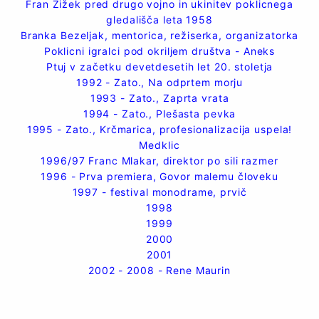
Fran Žižek pred drugo vojno in ukinitev poklicnega
gledališča leta 1958
Branka Bezeljak, mentorica, režiserka, organizatorka
Poklicni igralci pod okriljem društva - Aneks
Ptuj v začetku devetdesetih let 20. stoletja
1992 - Zato., Na odprtem morju
1993 - Zato., Zaprta vrata
1994 - Zato., Plešasta pevka
1995 - Zato., Krčmarica, profesionalizacija uspela!
Medklic
1996/97 Franc Mlakar, direktor po sili razmer
1996 - Prva premiera, Govor malemu človeku
1997 - festival monodrame, prvič
1998
1999
2000
2001
2002 - 2008 - Rene Maurin