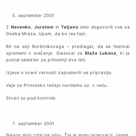
september 2001
Z
Nevenko
,
Juretom
in
Tatjano
smo dogovorili vse za
Dedka Mraza. Upam, da bo res fajn.
Bil na seji Borštnikovega – predlagal, da se festival
spremeni v srečanje. Glasoval za
Blaža Lukana
, ki je
postal selektor za prihodnji dve leti.
Izjava o oceni varnosti zaposlenih se pripravlja.
Vaje za Princesko tečejo normalno oz. v redu.
Stvari so pod kontrolo.
september 2001
Nagon stoji zdaj na odru. Žal je malo rezervacij. Upam,