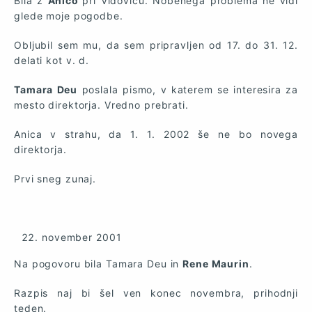
Bila z
Anico
pri Vidoviču. Nobenega problema ne vidi
glede moje pogodbe.
Obljubil sem mu, da sem pripravljen od 17. do 31. 12.
delati kot v. d.
Tamara Deu
poslala pismo, v katerem se interesira za
mesto direktorja. Vredno prebrati.
Anica v strahu, da 1. 1. 2002 še ne bo novega
direktorja.
Prvi sneg zunaj.
november 2001
Na pogovoru bila Tamara Deu in
Rene Maurin
.
Razpis naj bi šel ven konec novembra, prihodnji
teden.