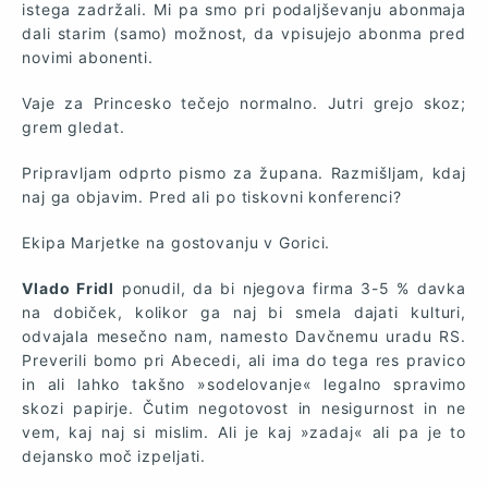
istega zadržali. Mi pa smo pri podaljševanju abonmaja
dali starim (samo) možnost, da vpisujejo abonma pred
novimi abonenti.
Vaje za Princesko tečejo normalno. Jutri grejo skoz;
grem gledat.
Pripravljam odprto pismo za župana. Razmišljam, kdaj
naj ga objavim. Pred ali po tiskovni konferenci?
Ekipa Marjetke na gostovanju v Gorici.
Vlado Fridl
ponudil, da bi njegova firma 3-5 % davka
na dobiček, kolikor ga naj bi smela dajati kulturi,
odvajala mesečno nam, namesto Davčnemu uradu RS.
Preverili bomo pri Abecedi, ali ima do tega res pravico
in ali lahko takšno »sodelovanje« legalno spravimo
skozi papirje. Čutim negotovost in nesigurnost in ne
vem, kaj naj si mislim. Ali je kaj »zadaj« ali pa je to
dejansko moč izpeljati.