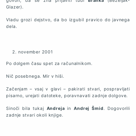
govori, da se zna prijaviti tudi
Branka
(Bezeljak-
Glazer).
Vladu grozi dejstvo, da bo izgubil pravico do javnega
dela.
november 2001
Po dolgem času spet za računalnikom.
Nič posebnega. Mir v hiši.
Začenjam – vsaj v glavi – pakirati stvari, pospravljati
pisarno, urejati datoteke, poravnavati zadnje dolgove.
Sinoči bila tukaj
Andreja
in
Andrej Šmid
. Dogovorili
zadnje stvari okoli knjige.