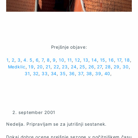
Prejšnje objave:
1
,
2
,
3
,
4.
5
,
6
,
7
,
8
,
9
,
10
,
11
,
12
,
13
,
14
,
15
,
16
,
17
,
18
,
Medklic
,
19
,
20
,
21
,
22
,
23
,
24
,
25
,
26
,
27
,
28
,
29
,
30
,
31
,
32
,
33
,
34
,
35
,
36
,
37
,
38
,
39
,
40
,
september 2001
Nedelja. Pripravljam se za jutrišnji sestanek.
Dokaj dobre ocene prejšnje sezone v počitniškem času