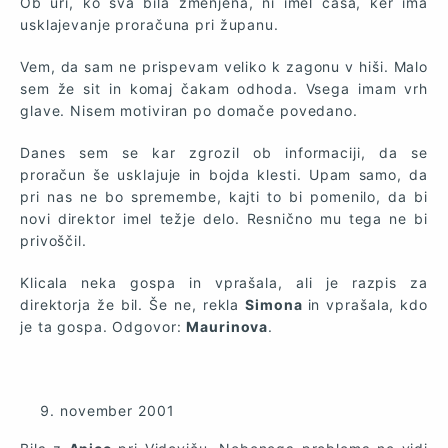
Ob uri, ko sva bila zmenjena, ni imel časa, ker ima
usklajevanje proračuna pri županu.
Vem, da sam ne prispevam veliko k zagonu v hiši. Malo
sem že sit in komaj čakam odhoda. Vsega imam vrh
glave. Nisem motiviran po domače povedano.
Danes sem se kar zgrozil ob informaciji, da se
proračun še usklajuje in bojda klesti. Upam samo, da
pri nas ne bo spremembe, kajti to bi pomenilo, da bi
novi direktor imel težje delo. Resnično mu tega ne bi
privoščil.
Klicala neka gospa in vprašala, ali je razpis za
direktorja že bil. Še ne, rekla
Simona
in vprašala, kdo
je ta gospa. Odgovor:
Maurinova
.
november 2001