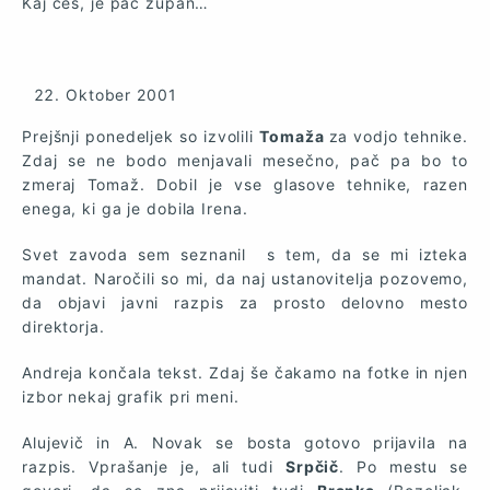
Kaj češ, je pač župan…
Oktober 2001
Prejšnji ponedeljek so izvolili
Tomaža
za vodjo tehnike.
Zdaj se ne bodo menjavali mesečno, pač pa bo to
zmeraj Tomaž. Dobil je vse glasove tehnike, razen
enega, ki ga je dobila Irena.
Svet zavoda sem seznanil s tem, da se mi izteka
mandat. Naročili so mi, da naj ustanovitelja pozovemo,
da objavi javni razpis za prosto delovno mesto
direktorja.
Andreja končala tekst. Zdaj še čakamo na fotke in njen
izbor nekaj grafik pri meni.
Alujevič in A. Novak se bosta gotovo prijavila na
razpis. Vprašanje je, ali tudi
Srpčič
. Po mestu se