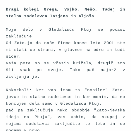
Dragi kolegi Grega, Vojko, Nešo, Tadej in
stalna sodelavca Tatjana in Aljoša.
Moje delo v Gledališču Ptuj se počasi
zaključuje.
Od Zato-ja do naše firme konec leta 2001 ste
mi stali ob strani, v glavnem na odru in tudi
sicer.
Naša pota so se včasih križala, drugič smo
šli vsak po svoje. Tako pač najbrž v
življenju je.
Kakorkoli: ker vas imam za "nosilne" Zato-
jevce in stalne sodelavce in ker menim, da ne
končujem dela samo v Gledališču Ptuj,
pač pa zaključuje neko obdobje "Zato-jevska
ideja na Ptuju", vas vabim, da skupaj z
mojimi sodelavci zaključite to leto in se
podamo v novo.