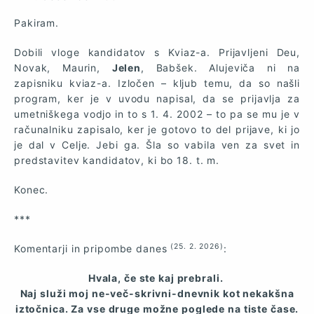
Pakiram.
Dobili vloge kandidatov s Kviaz-a. Prijavljeni Deu,
Novak, Maurin,
Jelen
, Babšek. Alujeviča ni na
zapisniku kviaz-a. Izločen – kljub temu, da so našli
program, ker je v uvodu napisal, da se prijavlja za
umetniškega vodjo in to s 1. 4. 2002 – to pa se mu je v
računalniku zapisalo, ker je gotovo to del prijave, ki jo
je dal v Celje. Jebi ga. Šla so vabila ven za svet in
predstavitev kandidatov, ki bo 18. t. m.
Konec.
***
(25. 2. 2026)
Komentarji in pripombe danes
:
Hvala, če ste kaj prebrali.
Naj služi moj ne-več-skrivni-dnevnik kot nekakšna
iztočnica. Za vse druge možne poglede na tiste čase.